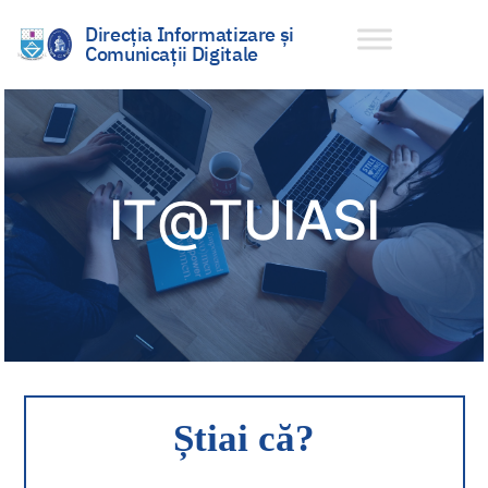
Direcția Informatizare și
Comunicații Digitale
Sari
la
conținut
IT@TUIASI
Știai că?