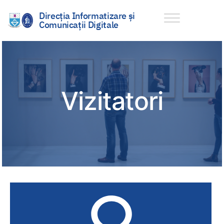
Direcția Informatizare și
Comunicații Digitale
Sari
la
conținut
Vizitatori