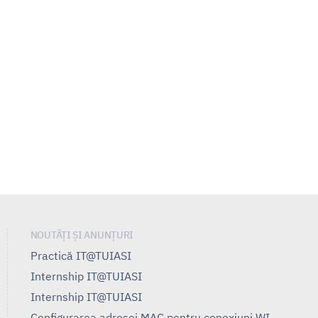
NOUTĂȚI ȘI ANUNȚURI
Practică IT@TUIASI
Internship IT@TUIASI
Internship IT@TUIASI
Configurarea adresei MAC pentru conexiuni WI-