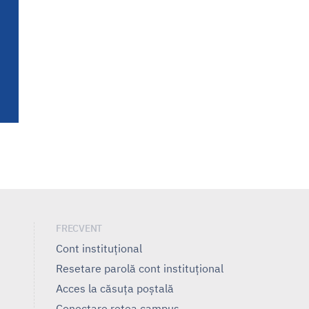
FRECVENT
Cont instituțional
Resetare parolă cont instituțional
Acces la căsuța poștală
Conectare retea campus