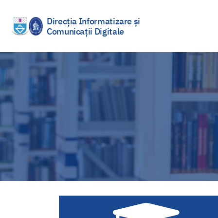
Direcția Informatizare și
Comunicații Digitale
Sari
la
conținut