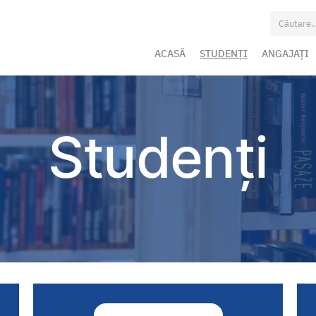
Caută
după:
ACASĂ
STUDENȚI
ANGAJAȚI
Studenți