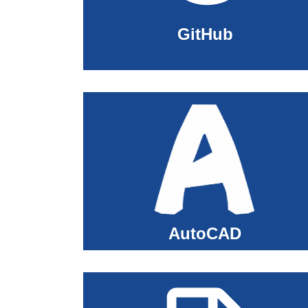
GitHub
AutoCAD