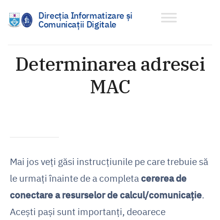
Direcția Informatizare și
Comunicații Digitale
Sari
la
Determinarea adresei
conținut
MAC
Mai jos veți găsi instrucțiunile pe care trebuie să
le urmați înainte de a completa
cererea de
conectare a resurselor de calcul/comunicaţie
.
Acești pași sunt importanți, deoarece