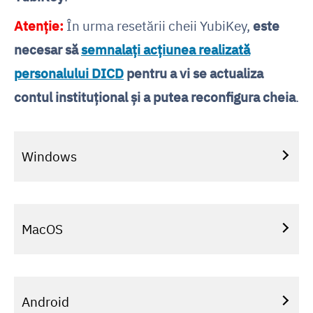
Atenție:
În urma resetării cheii YubiKey,
este
necesar să
semnalați acțiunea realizată
personalului DICD
pentru a vi se actualiza
contul instituțional și a putea reconfigura cheia
.
Windows
MacOS
Android