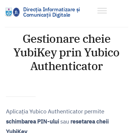
Direcția Informatizare și
Comunicații Digitale
Sari
la
Gestionare cheie
conținut
YubiKey prin Yubico
Authenticator
Aplicația Yubico Authenticator permite
schimbarea PIN-ului
sau
resetarea
cheii
YubiKey
.