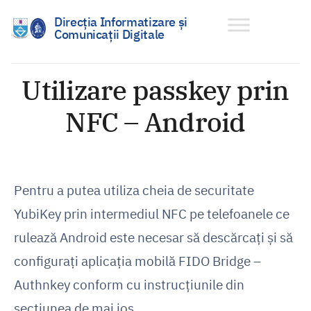
Direcția Informatizare și
Comunicații Digitale
Sari
la
Utilizare passkey prin
conținut
NFC – Android
Pentru a putea utiliza cheia de securitate
YubiKey prin intermediul NFC pe telefoanele ce
rulează Android este necesar să descărcați și să
configurați aplicația mobilă FIDO Bridge –
Authnkey conform cu instrucțiunile din
secțiunea de mai jos.