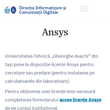
Direcția Informatizare și
Comunicații Digitale
Sari
la
Ansys
conținut
Universitatea Tehnică „Gheorghe Asachi” din
Iași pune la dispoziție licențe Ansys pentru
cercetare sau predare (pentru instalarea pe
calculatoarele din laboratoare).
Pentru obținerea unei licențe este necesară
completarea formularului
acces licențe Ansys
de pe contul instituțional.