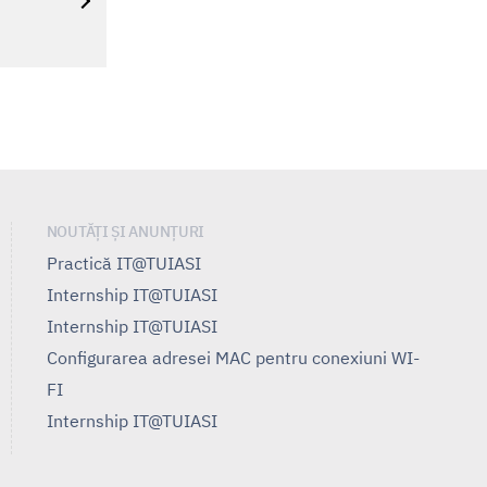
NOUTĂȚI ȘI ANUNȚURI
Practică IT@TUIASI
Internship IT@TUIASI
Internship IT@TUIASI
Configurarea adresei MAC pentru conexiuni WI-
FI
Internship IT@TUIASI