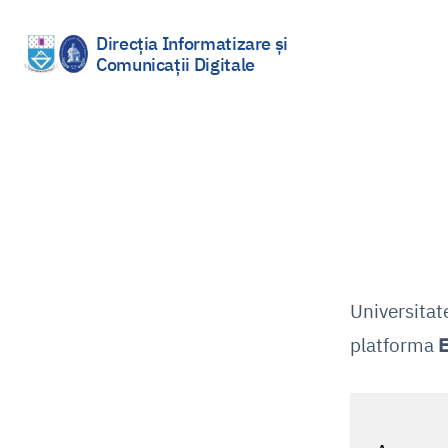
Direcția Informatizare și
Comunicații Digitale
Sari
la
conținut
Universitat
platforma
E