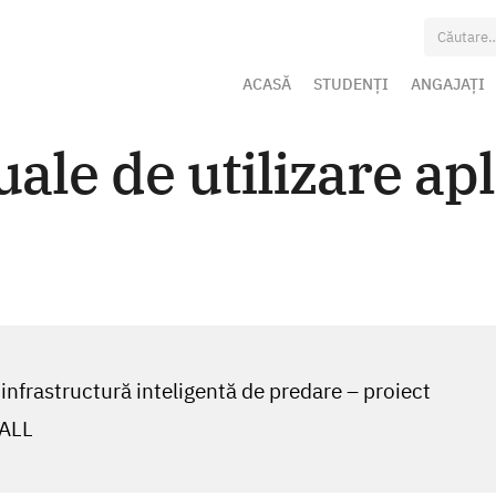
Caută
după:
ACASĂ
STUDENȚI
ANGAJAȚI
le de utilizare apl
 infrastructură inteligentă de predare – proiect
ALL