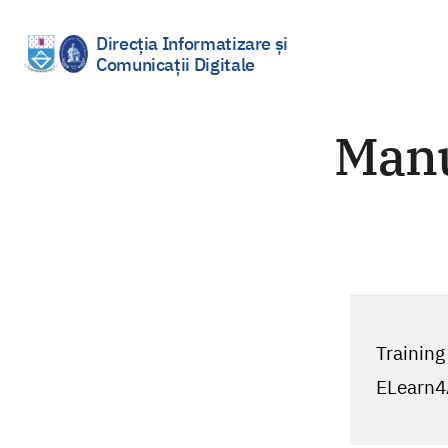
Direcția Informatizare și
Comunicații Digitale
Sari
la
Manua
conținut
Training
ELearn4