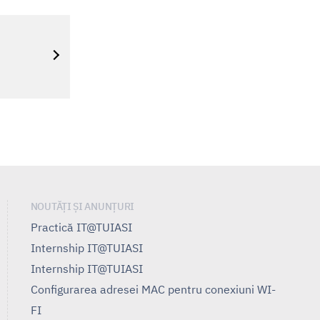
NOUTĂȚI ȘI ANUNȚURI
Practică IT@TUIASI
Internship IT@TUIASI
Internship IT@TUIASI
Configurarea adresei MAC pentru conexiuni WI-
FI