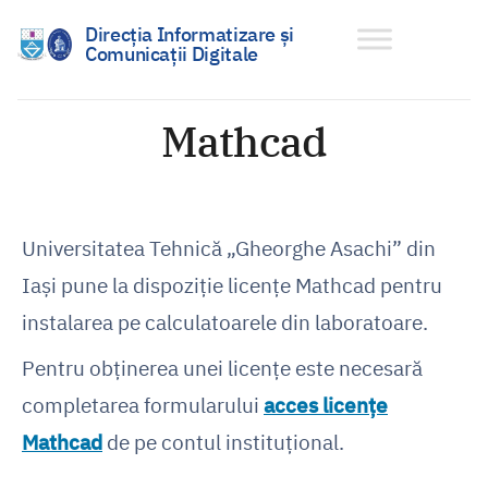
Direcția Informatizare și
Comunicații Digitale
Sari
la
Mathcad
conținut
Universitatea Tehnică „Gheorghe Asachi” din
Iași pune la dispoziție licențe Mathcad pentru
instalarea pe calculatoarele din laboratoare.
Pentru obținerea unei licențe este necesară
completarea formularului
acces licențe
Mathcad
de pe contul instituțional.