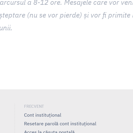
arcursul a 8-12 ore. Mesajele care vor veni
așteptare (nu se vor pierde) și vor fi primit
unii.
FRECVENT
Cont instituțional
Resetare parolă cont instituțional
Acces la căsuța poștală