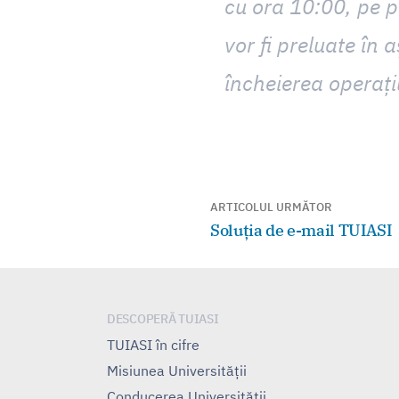
cu ora 10:00, pe p
vor fi preluate în 
încheierea operați
Navigare
ARTICOLUL URMĂTOR
Articolul
Soluția de e-mail TUIASI
în
următor:
articole
DESCOPERĂ TUIASI
TUIASI în cifre
Misiunea Universităţii
Conducerea Universităţii