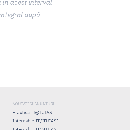
 în acest interval
e integral după
NOUTĂȚI ȘI ANUNȚURI
Practică IT@TUIASI
Internship IT@TUIASI
Internship IT@TUIASI