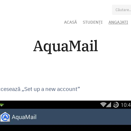
Caută
după:
ACASĂ
STUDENȚI
ANGAJAȚI
AquaMail
accesează „Set up a new account”