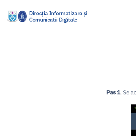
Direcția Informatizare și
Comunicații Digitale
Sari
la
conținut
Pas 1
. Se 