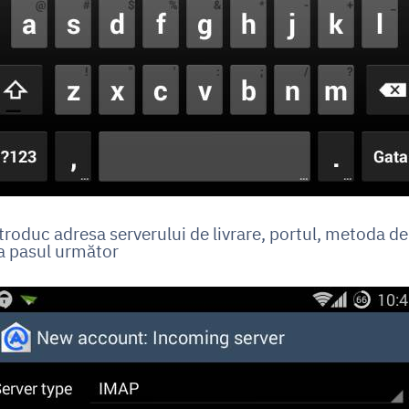
ntroduc adresa serverului de livrare, portul, metoda d
la pasul următor