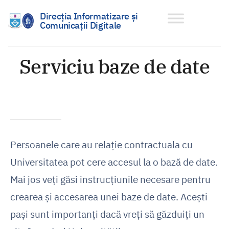
Direcția Informatizare și
Comunicații Digitale
Sari
la
Serviciu baze de date
conținut
Persoanele care au relație contractuala cu
Universitatea pot cere accesul la o bază de date.
Mai jos veți găsi instrucțiunile necesare pentru
crearea și accesarea unei baze de date. Acești
pași sunt importanți dacă vreți să găzduiți un