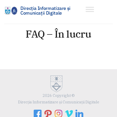
Direcția Informatizare și
Comunicații Digitale
Sari
la
FAQ – În lucru
conținut
2026 Copyright ©
Direcția Informatizare și Comunicații Digitale