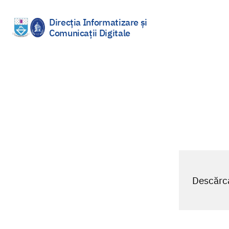
Direcția Informatizare și
Comunicații Digitale
Sari
la
conținut
Descărca