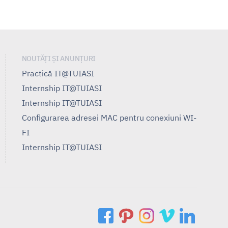
NOUTĂȚI ȘI ANUNȚURI
Practică IT@TUIASI
Internship IT@TUIASI
Internship IT@TUIASI
Configurarea adresei MAC pentru conexiuni WI-
FI
Internship IT@TUIASI