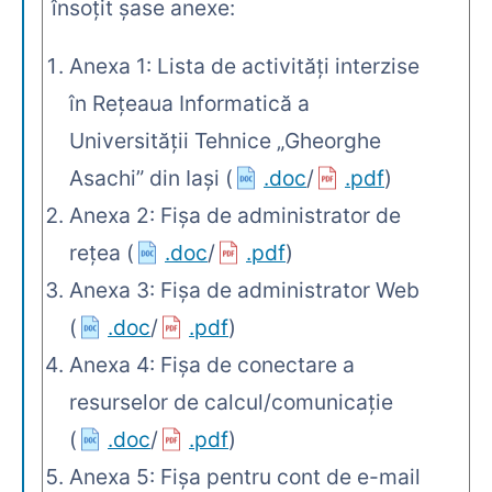
însoţit şase anexe:
Anexa 1: Lista de activităţi interzise
în Reţeaua Informatică a
Universităţii Tehnice „Gheorghe
Asachi” din Iaşi (
.doc
/
.pdf
)
Anexa 2: Fişa de administrator de
reţea (
.doc
/
.pdf
)
Anexa 3: Fişa de administrator Web
(
.doc
/
.pdf
)
Anexa 4: Fişa de conectare a
resurselor de calcul/comunicaţie
(
.doc
/
.pdf
)
Anexa 5: Fişa pentru cont de e-mail