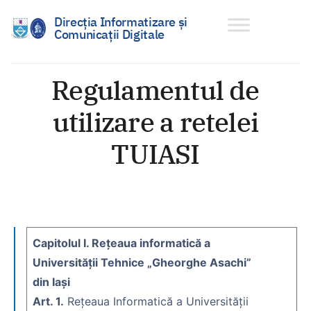
Direcția Informatizare și
Comunicații Digitale
Sari
la
Regulamentul de
conținut
utilizare a retelei
TUIASI
Capitolul I. Reţeaua informatică a
Universităţii Tehnice „Gheorghe Asachi”
din Iaşi
Art. 1.
Reţeaua Informatică a Universităţii