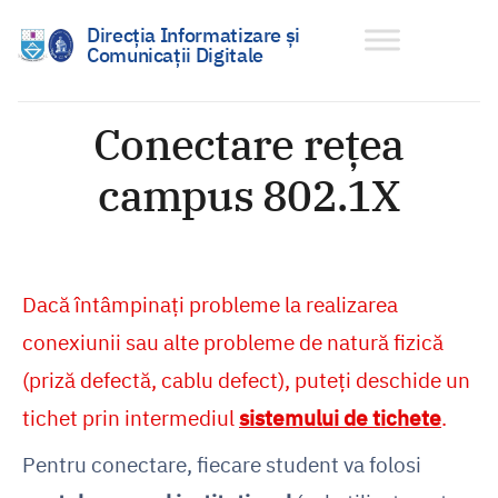
Direcția Informatizare și
Comunicații Digitale
Sari
la
Conectare rețea
conținut
campus 802.1X
Dacă întâmpinați probleme la realizarea
conexiunii sau alte probleme de natură fizică
(priză defectă, cablu defect), puteți deschide un
tichet prin intermediul
sistemului de tichete
.
Pentru conectare, fiecare student va folosi