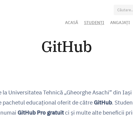
Caută
după:
ACASĂ
STUDENȚI
ANGAJAȚI
GitHub
e la Universitatea Tehnică „Gheorghe Asachi” din Iași
e pachetul educațional oferit de către
GitHub
. Studenț
c numai
GitHub Pro gratuit
ci și multe alte beneficii pr