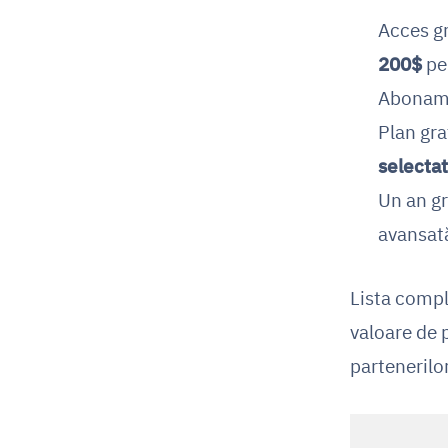
Acces gr
200$
pe
Aboname
Plan gra
selectat
Un an gr
avansată
Lista compl
valoare de 
partenerilor