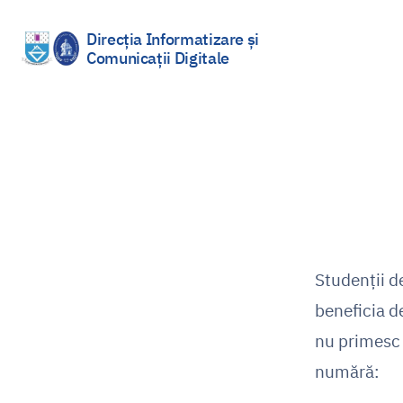
Direcția Informatizare și
Comunicații Digitale
Sari
la
conținut
Studenții d
beneficia d
nu primes
numără: