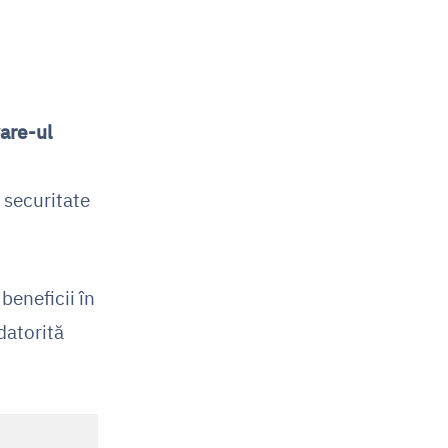
are-ul
e securitate
beneficii în
datorită