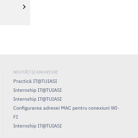
NOUTĂȚI ȘI ANUNȚURI
Practică IT@TUIASI
Internship IT@TUIASI
Internship IT@TUIASI
Configurarea adresei MAC pentru conexiuni WI-
FI
Internship IT@TUIASI