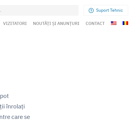
Suport Tehnic
VIZITATORI
NOUTĂȚI ȘI ANUNȚURI
CONTACT
 pot
ii înrolați
intre care se