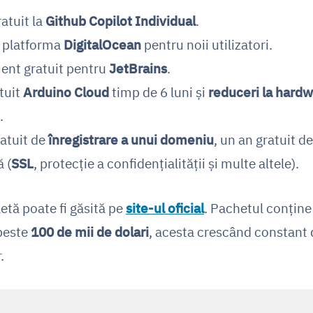
atuit la
Github
Copilot Individual
.
 platforma
DigitalOcean
pentru noii utilizatori.
nt gratuit pentru
JetBrains
.
tuit
Arduino Cloud
timp de 6 luni și
reduceri la hardw
.
atuit de
înregistrare a unui domeniu
, un an gratuit d
 (
SSL
, protecție a confidențialității și multe altele).
etă poate fi găsită pe
site-ul oficial
. Pachetul conține 
peste
100 de mii de dolari
, acesta crescând constant 
.